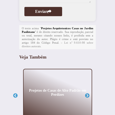
Enviar
O texto acima "
Projetos Arquitetonicos Casas no Jardim
Paulistano
" é de direito reservado. Sua reprodução, parcial
ou total, mesmo citando nossos links, é proibida sem a
autorização do autor. Plágio é crime e está previsto no
artigo 184 do Código Penal. –
Lei n° 9.610-98 sobre
direitos autorais
.
Veja Também
ardim
Projetos de Casas de Alto Padrão em
Projet
Perdizes