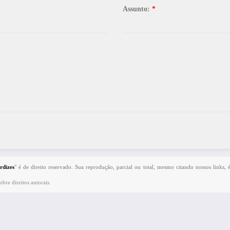
Assunto:
*
rdizes
" é de direito reservado. Sua reprodução, parcial ou total, mesmo citando nossos links, 
bre direitos autorais
.