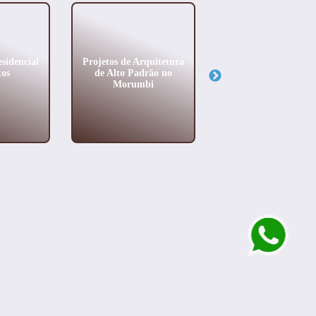
sidencial
Projetos de Arquitetura
Projeto de Arquitet
os
de Alto Padrão no
Sustentavel em San
Morumbi