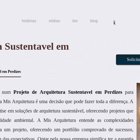
histórias
mídias
bio
blog
a Sustentavel em
Solici
l em Perdizes
ir num
Projeto de Arquitetura Sustentavel em Perdizes
para
 Mis Arquitetura é uma decisão que pode fazer toda a diferença. A
ise em soluções de arquitetura sustentável, oferecendo projetos que
bilidade ambiental. A Mis Arquitetura entende as complexidades
 a um projeto, oferecendo um portfólio comprovado de sucessos,
das expectativas. Optar pela nossa empresa significa ter a garantia