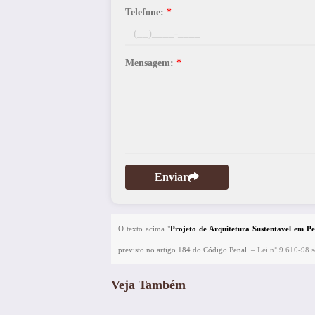
Telefone:
*
Mensagem:
*
Enviar
O texto acima "
Projeto de Arquitetura Sustentavel em Pe
previsto no artigo 184 do Código Penal. –
Lei n° 9.610-98 so
Veja Também