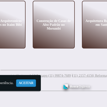
 Arquitetonicos
Construção de Casas de
Arquitetura Re
 no Itaim Bibi
Alto Padrão no
em Sant
Morumbi
meuprojeto@mis.arq.br
Whatsapp:(11) 99874-7689
(11) 2157-4156
| Reforma
periência.
ACEITAR