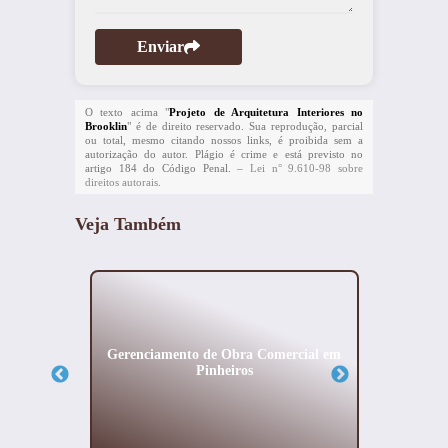
Enviar
O texto acima "
Projeto de Arquitetura Interiores no
Brooklin
" é de direito reservado. Sua reprodução, parcial
ou total, mesmo citando nossos links, é proibida sem a
autorização do autor. Plágio é crime e está previsto no
artigo 184 do Código Penal. –
Lei n° 9.610-98 sobre
direitos autorais
.
Veja Também
orma de
Gerenciamento de Obra Comercial em
Projeto
ana
Pinheiros