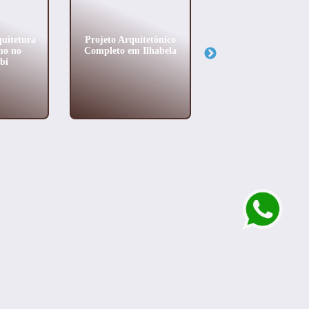
quitetura
Projeto Arquitetônico
Projeto de Arquitet
mo no
Completo em Ilhabela
Completo na Vila
bi
Andrade