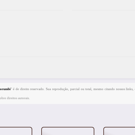
Morumbi
" é de direito reservado. Sua reprodução, parcial ou total, mesmo citando nossos links, 
bre direitos autorais
.