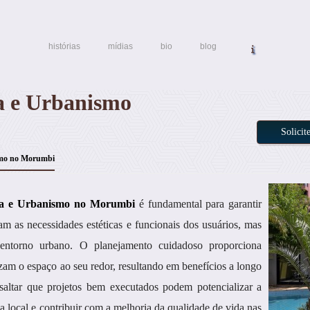
histórias
mídias
bio
blog
ra e Urbanismo
Solici
smo no Morumbi
ura e Urbanismo no Morumbi
é fundamental para garantir
m as necessidades estéticas e funcionais dos usuários, mas
ntorno urbano. O planejamento cuidadoso proporciona
izam o espaço ao seu redor, resultando em benefícios a longo
essaltar que projetos bem executados podem potencializar a
 local e contribuir com a melhoria da qualidade de vida nas