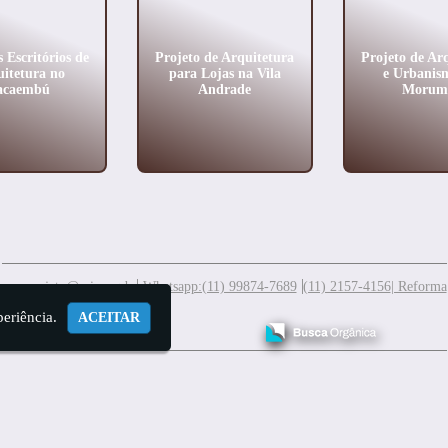
 Escritórios de
Projeto de Arquitetura
Projeto de Ar
itetura no
para Lojas na Vila
e Urbanis
acaembú
Andrade
Morum
meuprojeto@mis.arq.br
Whatsapp:(11) 99874-7689
(11) 2157-4156
| Reforma
periência.
ACEITAR