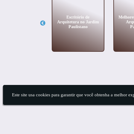
jetos Residenciais no
Escritório de
Melhores
Jardim Europa
Arquitetura no Jardim
Arqu
Paulistano
P
Este site usa cookies para garantir que você obtenha a melhor ex