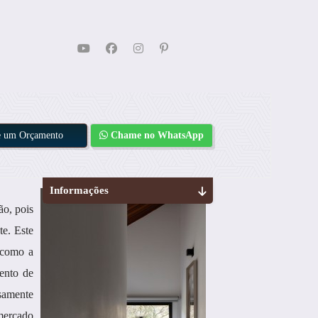
te um Orçamento
Chame no WhatsApp
Informações
ão, pois
te. Este
, como a
ento de
osamente
mercado