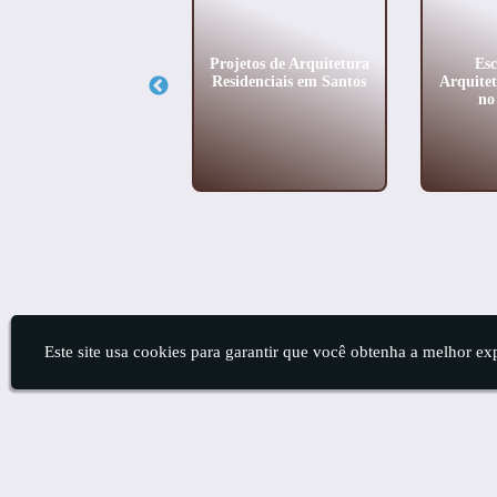
lhores Escritórios de
Projetos de Arquitetura
Esc
Arquitetura no Bela
Residenciais em Santos
Arquite
Vista
no
Este site usa cookies para garantir que você obtenha a melhor ex