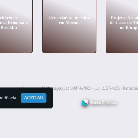
ritório de
Gerenciadora de Obra
Projetos Arqui
tura Renomado
em Moema
de Casas de Al
 Brooklin
no Ibirap
meuprojeto@mis.arq.br
Whatsapp:(11) 99874-7689
(11) 2157-4156
| Reforma
periência.
ACEITAR