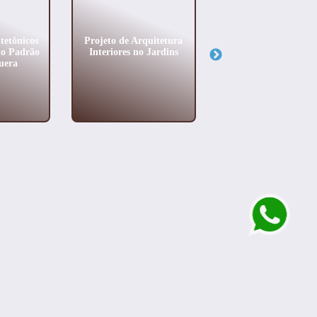
tetônicos
Projeto de Arquitetura
Arquiteto de Alto
to Padrão
Interiores no Jardins
Padrão no Morum
uera