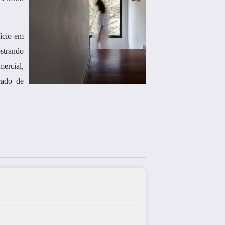
ício em
strando
ercial,
cado de