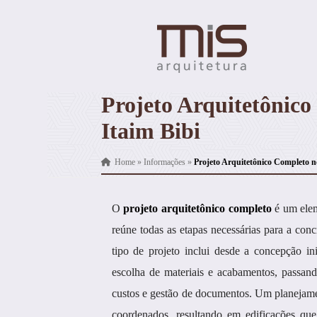
Projeto Arquitetônic
Itaim Bibi
Home
»
Informações
»
Projeto Arquitetônico Completo n
O
projeto arquitetônico completo
é um elem
reúne todas as etapas necessárias para a con
tipo de projeto inclui desde a concepção in
escolha de materiais e acabamentos, passan
custos e gestão de documentos. Um planejame
coordenados, resultando em edificações que