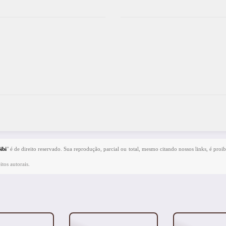
ibi
" é de direito reservado. Sua reprodução, parcial ou total, mesmo citando nossos links, é proib
itos autorais
.