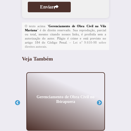
Enviar
O texto acima "
Gerenciamento de Obra Civil na Vila
Mariana
" é de direito reservado. Sua reprodução, parcial
ou total, mesmo citando nossos links, é proibida sem a
autorização do autor. Plágio é crime e está previsto no
artigo 184 do Código Penal. –
Lei n° 9.610-98 sobre
direitos autorais
.
Veja Também
rdizes
Gerenciamento de Obra Civil no
Proje
Ibirapuera