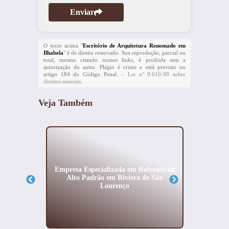
Enviar
O texto acima "
Escritório de Arquitetura Renomado em
Ilhabela
" é de direito reservado. Sua reprodução, parcial ou
total, mesmo citando nossos links, é proibida sem a
autorização do autor. Plágio é crime e está previsto no
artigo 184 do Código Penal. –
Lei n° 9.610-98 sobre
direitos autorais
.
Veja Também
iores no
Empresa Especializada em Reforma de
Escr
Alto Padrão em Riviera de São
Padrã
Lourenço