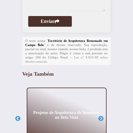
Enviar
O texto acima "
Escritório de Arquitetura Renomado em
Campo Belo
" é de direito reservado. Sua reprodução,
parcial ou total, mesmo citando nossos links, é proibida sem
a autorização do autor. Plágio é crime e está previsto no
artigo 184 do Código Penal. –
Lei n° 9.610-98 sobre
direitos autorais
.
Veja Também
zados no
Projetos de Arquitetura de Interiores
Projeto
no Bela Vista