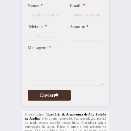
Nome:
*
Email:
*
Telefone:
*
Assunto:
*
Mensagem:
*
Enviar
O texto acima "
Escritório de Arquitetura de Alto Padrão
no Jardins
" é de direito reservado. Sua reprodução, parcial
ou total, mesmo citando nossos links, é proibida sem a
autorização do autor. Plágio é crime e está previsto no
artigo 184 do Código Penal. –
Lei n° 9.610-98 sobre