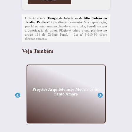
O texto acima "
Design de Interiores de Alto Padrão no
Jardim Paulista
" é de direito reservado. Sua reprodução,
parcial ou total, mesmo citando nossos links, é proibida sem
a autorização do autor. Plágio é crime e está previsto no
artigo 184 do Código Penal. –
Lei n° 9.610-98 sobre
direitos autorais
.
Veja Também
Fechado
Projetos Arquitetonicos Modernos em
Proje
Santo Amaro