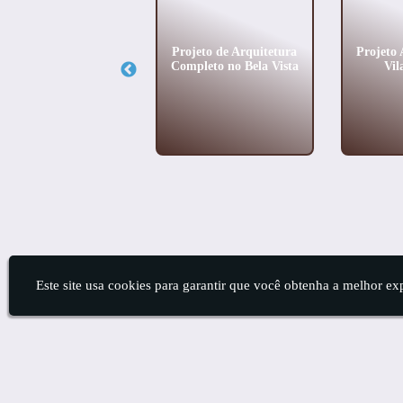
renciamento de Obra
Projeto de Arquitetura
Projeto 
omercial no Jardim
Completo no Bela Vista
Vil
Paulistano
Este site usa cookies para garantir que você obtenha a melhor ex