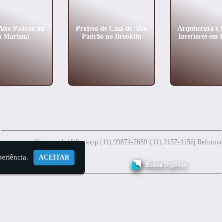
Alto Padrao na
Projeto de Casa de Alto
Arquitetura e 
a Mariana
Padrão no Brooklin
Interiores em 
meuprojeto@mis.arq.br
Whatsapp:(11) 99874-7689
(11) 2157-4156
| Reforma
periência.
ACEITAR