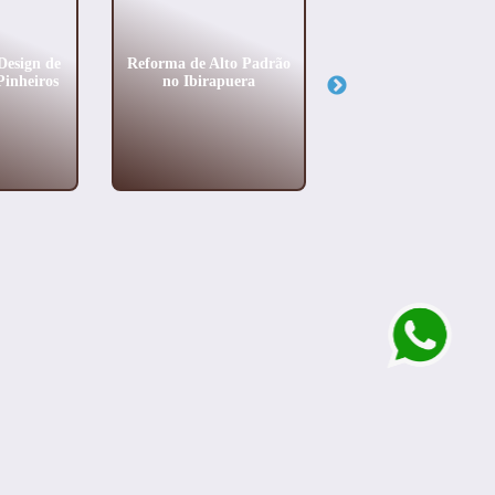
Design de
Reforma de Alto Padrão
Projeto de Arquitet
Pinheiros
no Ibirapuera
e Urbanismo na Vi
Mariana