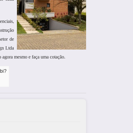
enciais,
strução
etor de
gn Ltda
o agora mesmo e faça uma cotação.
bi?