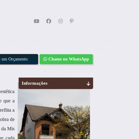
te um Orçamento
Chame no WhatsApp
Informações
estética
e que a
eflita a
 obra de
s da Mis
que cada